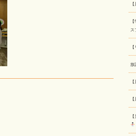
【
【
ス
【
放
【
【
【