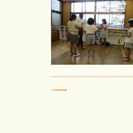
«
eikaiwa4