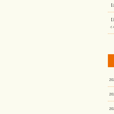
【
【
ィ
2
2
20